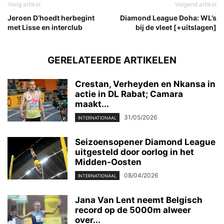
Vorig artikel
Volgend artikel
Jeroen D’hoedt herbegint
Diamond League Doha: WL’s
met Lisse en interclub
bij de vleet [+uitslagen]
GERELATEERDE ARTIKELEN
Crestan, Verheyden en Nkansa in
actie in DL Rabat; Camara
maakt...
31/05/2026
INTERNATIONAAL
Seizoensopener Diamond League
uitgesteld door oorlog in het
Midden-Oosten
08/04/2026
INTERNATIONAAL
Jana Van Lent neemt Belgisch
record op de 5000m alweer
over...