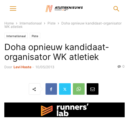
Home
Internationaal
Piste
Doha opnieuw kandidaat-organisator
WK atletiek
Internationaal
Piste
Doha opnieuw kandidaat-
organisator WK atletiek
0
Door
Levi Hoste
-
10/05/2013