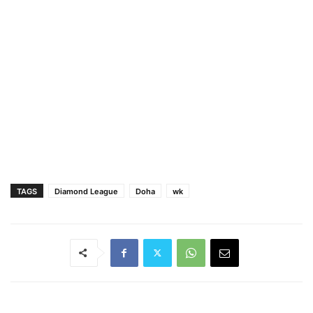
TAGS
Diamond League
Doha
wk