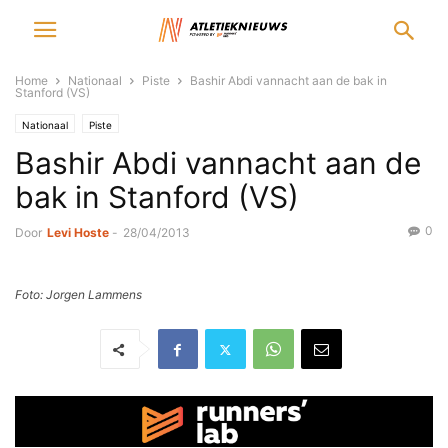
Home
Nationaal
Piste
Bashir Abdi vannacht aan de bak in
Stanford (VS)
Nationaal
Piste
Bashir Abdi vannacht aan de
bak in Stanford (VS)
0
Door
Levi Hoste
-
28/04/2013
Foto: Jorgen Lammens