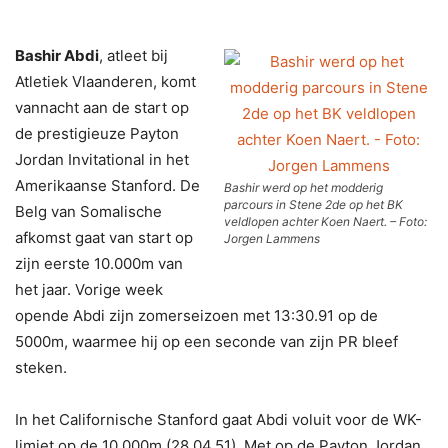
Bashir Abdi
, atleet bij
Atletiek Vlaanderen, komt
vannacht aan de start op
de prestigieuze Payton
Jordan Invitational in het
Amerikaanse Stanford. De
Bashir werd op het modderig
parcours in Stene 2de op het BK
Belg van Somalische
veldlopen achter Koen Naert. – Foto:
afkomst gaat van start op
Jorgen Lammens
zijn eerste 10.000m van
het jaar. Vorige week
opende Abdi zijn zomerseizoen met 13:30.91 op de
5000m, waarmee hij op een seconde van zijn PR bleef
steken.
In het Californische Stanford gaat Abdi voluit voor de WK-
limiet op de 10.000m (28.04.51). Met op de Payton Jordan