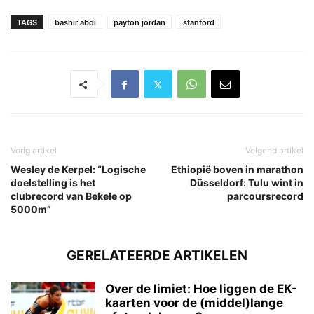
TAGS
bashir abdi
payton jordan
stanford
Vorig artikel
Volgend artikel
Wesley de Kerpel: “Logische
Ethiopië boven in marathon
doelstelling is het
Düsseldorf: Tulu wint in
clubrecord van Bekele op
parcoursrecord
5000m”
GERELATEERDE ARTIKELEN
Over de limiet: Hoe liggen de EK-
kaarten voor de (middel)lange