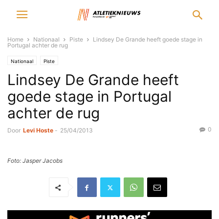
Home
Nationaal
Piste
Lindsey De Grande heeft goede stage in
Portugal achter de rug
Nationaal
Piste
Lindsey De Grande heeft
goede stage in Portugal
achter de rug
0
Door
Levi Hoste
-
25/04/2013
Foto: Jasper Jacobs