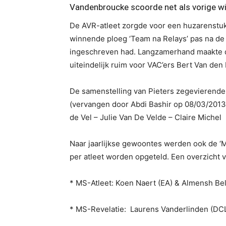
Vandenbroucke scoorde net als vorige wi
De AVR-atleet zorgde voor een huzarenstukj
winnende ploeg ‘Team na Relays’ pas na de
ingeschreven had. Langzamerhand maakte d
uiteindelijk ruim voor VAC’ers Bert Van den
De samenstelling van Pieters zegevierende 
(vervangen door Abdi Bashir op 08/03/2013)
de Vel – Julie Van De Velde – Claire Michel
Naar jaarlijkse gewoontes werden ook de ‘M
per atleet worden opgeteld. Een overzicht 
* MS-Atleet: Koen Naert (EA) & Almensh Be
* MS-Revelatie: Laurens Vanderlinden (DCL