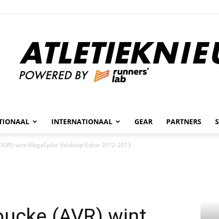
n
TIONAAL
INTERNATIONAAL
GEAR
PARTNERS
Atletieknieuws
(AVR) wint MegaSpike Veldloop-Editie 2012-2013
oucke (AVR) wint