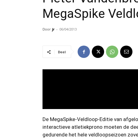
MegaSpike Veldl
Door
jr
-
06/04/2013
Deel
De MegaSpike-Veldloop-Editie van afgel
interactieve atletiekprono moeten de de
gedurende het hele veldloopseizoen zoveel