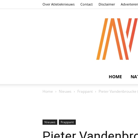
Over Atletieknieuws
Contact
Disclaimer
Advertere
HOME
NA
Home
Nieuws
Frappant
Pieter Vandenbroucke 
Nieuws
Frappant
Pieter Vandenbr