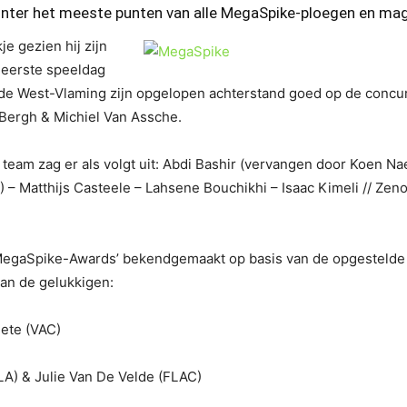
nter het meeste punten van alle MegaSpike-ploegen en mag 
e gezien hij zijn
 eerste speeldag
e West-Vlaming zijn opgelopen achterstand goed op de concur
 Bergh & Michiel Van Assche.
team zag er als volgt uit: Abdi Bashir (vervangen door Koen Na
 – Matthijs Casteele – Lahsene Bouchikhi – Isaac Kimeli // Z
egaSpike-Awards’ bekendgemaakt op basis van de opgestelde ra
van de gelukkigen:
lete (VAC)
A) & Julie Van De Velde (FLAC)