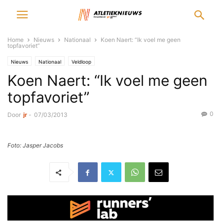
Home
Nieuws
Nationaal
Koen Naert: “Ik voel me geen
topfavoriet”
Nieuws
Nationaal
Veldloop
Koen Naert: “Ik voel me geen
topfavoriet”
0
Door
jr
-
07/03/2013
Foto: Jasper Jacobs