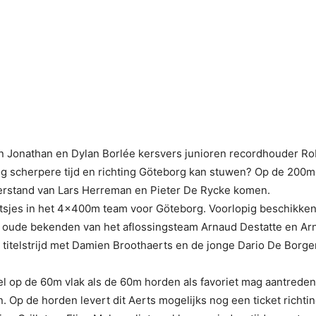
 Jonathan en Dylan Borlée kersvers junioren recordhouder Ro
 scherpere tijd en richting Göteborg kan stuwen? Op de 200m
eerstand van Lars Herreman en Pieter De Rycke komen.
tsjes in het 4x400m team voor Göteborg. Voorlopig beschikken 
ude bekenden van het aflossingsteam Arnaud Destatte en Arna
titelstrijd met Damien Broothaerts en de jonge Dario De Borger
wel op de 60m vlak als de 60m horden als favoriet mag aantrede
n. Op de horden levert dit Aerts mogelijks nog een ticket richti