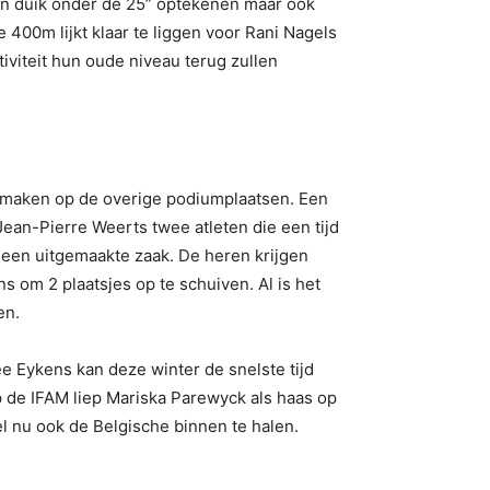
een duik onder de 25” optekenen maar ook
400m lijkt klaar te liggen voor Rani Nagels
iviteit hun oude niveau terug zullen
te maken op de overige podiumplaatsen. Een
Jean-Pierre Weerts twee atleten die een tijd
 geen uitgemaakte zaak. De heren krijgen
s om 2 plaatsjes op te schuiven. Al is het
en.
 Eykens kan deze winter de snelste tijd
 de IFAM liep Mariska Parewyck als haas op
 nu ook de Belgische binnen te halen.