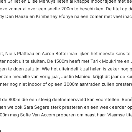
en Grillet en Elise Mehuys lieten al knappe indoortijden met 
e zomer al over een snelle 200m te beschikken. De titel op de 
endy Den Haeze en Kimberley Efonye na een zomer met veel inact
et, Niels Platteau en Aaron Botterman lijken het meeste kans 
ter nooit uit te sluiten. De 1500m heeft met Tarik Moukrime en 
 te doen zal zijn. Wie het uiteindelijk zal halen is zeker nog
n medaille van vorig jaar, Justin Mahieu, krijgt dit jaar de kan
inter nog niet indoor of op een 3000m aantraden zullen prester
 de 800m die een stevig deelnemersveld kan voorstellen. Renée
gen we ook Sara Segers sterk presteren en een week eerder op
00m mag Sofie Van Accom proberen om naast haar Vlaamse titel
n