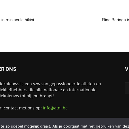
n miniscule bikini
Eline Berings 
ER ONS
V
tieknieuws is een vzw van gepassioneerde atleten en
tiekliefhebbers die alle nationale en internationale
tieknieuws tot bij jou brengt!
 contact met ons op:
info@atni.be
e zo soepel mogelijk draait. Als je doorgaat met het gebruiken van dez