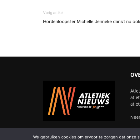
Vorig artikel
Hordenloopster Michelle Jenneke danst nu ook i
OV
Atle
atle
atle
Neem
We gebruiken cookies om ervoor te zorgen dat onze sit