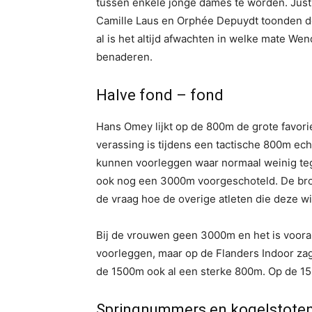
tussen enkele jonge dames te worden. Justi
Camille Laus en Orphée Depuydt toonden dez
al is het altijd afwachten in welke mate W
benaderen.
Halve fond – fond
Hans Omey lijkt op de 800m de grote favori
verassing is tijdens een tactische 800m ech
kunnen voorleggen waar normaal weinig tegen
ook nog een 3000m voorgeschoteld. De bronze
de vraag hoe de overige atleten die deze w
Bij de vrouwen geen 3000m en het is vooral
voorleggen, maar op de Flanders Indoor za
de 1500m ook al een sterke 800m. Op de 15
Springnummers en kogelstote