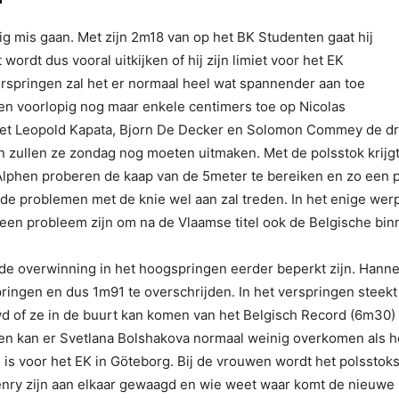
 mis gaan. Met zijn 2m18 van op het BK Studenten gaat hij
rdt dus vooral uitkijken of hij zijn limiet voor het EK
erspringen zal het er normaal heel wat spannender aan toe
ten voorlopig nog maar enkele centimers toe op Nicolas
met Leopold Kapata, Bjorn De Decker en Solomon Commey de drie
n zullen ze zondag nog moeten uitmaken. Met de polsstok krij
lphen proberen de kaap van de 5meter te bereiken en zo een pl
 de problemen met de knie wel aan zal treden. In het enige w
en probleem zijn om na de Vlaamse titel ook de Belgische binn
 de overwinning in het hoogspringen eerder beperkt zijn. Hann
ringen en dus 1m91 te overschrijden. In het verspringen stee
uwd of ze in de buurt kan komen van het Belgisch Record (6m30
en kan er Svetlana Bolshakova normaal weinig overkomen als het
 is voor het EK in Göteborg. Bij de vrouwen wordt het polssto
nry zijn aan elkaar gewaagd en wie weet waar komt de nieuwe 