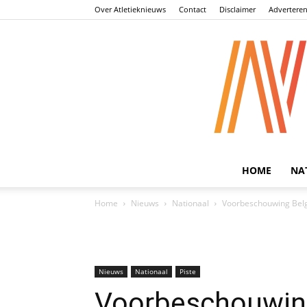
Over Atletieknieuws
Contact
Disclaimer
Advertere
HOME
NA
Home
Nieuws
Nationaal
Voorbeschouwing Belg
Nieuws
Nationaal
Piste
Voorbeschouwin