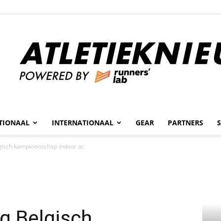
n
TIONAAL
INTERNATIONAAL
GEAR
PARTNERS
Atletieknieuws
isch kampioenschap indoor ac
g Belgisch