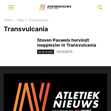
Home
Tags
Transvulcania
Transvulcania
Steven Pauwels hervindt
loopplezier in Transvulcania
14/05/2015
IN DE KIJKER