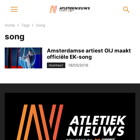
Home
Tags
Song
song
Amsterdamse artiest OIJ maakt
officiële EK-song
18/05/2016
FRAPPANT