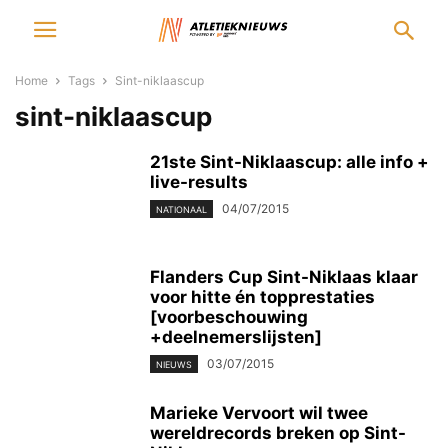
Home
Tags
Sint-niklaascup
sint-niklaascup
21ste Sint-Niklaascup: alle info +
live-results
04/07/2015
NATIONAAL
Flanders Cup Sint-Niklaas klaar
voor hitte én topprestaties
[voorbeschouwing
+deelnemerslijsten]
03/07/2015
NIEUWS
Marieke Vervoort wil twee
wereldrecords breken op Sint-