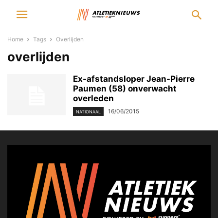
Home
Tags
Overlijden
overlijden
Ex-afstandsloper Jean-Pierre
Paumen (58) onverwacht
overleden
16/06/2015
NATIONAAL