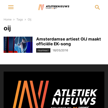
Home
Tags
Oij
oij
Amsterdamse artiest OIJ maakt
officiële EK-song
18/05/2016
FRAPPANT