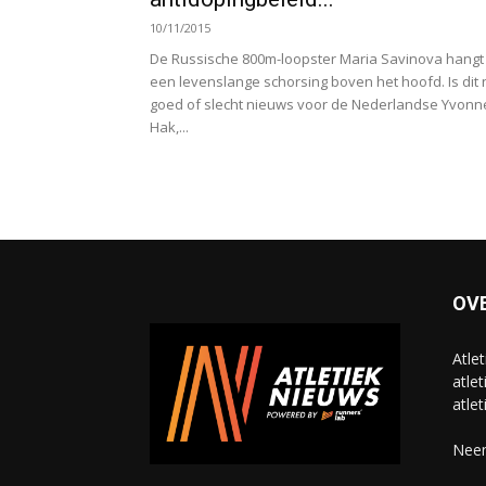
10/11/2015
De Russische 800m-loopster Maria Savinova hangt
een levenslange schorsing boven het hoofd. Is dit 
goed of slecht nieuws voor de Nederlandse Yvonn
Hak,...
OV
Atle
atlet
atlet
Neem