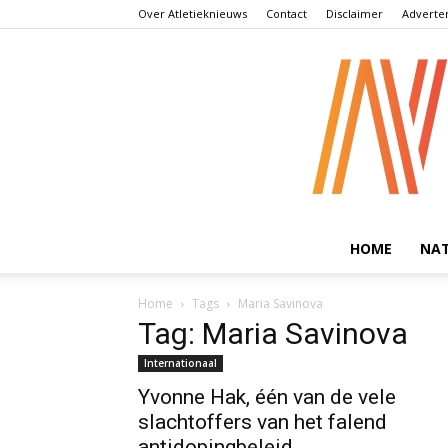
Over Atletieknieuws
Contact
Disclaimer
Adverte
HOME
NA
Home
Tags
Maria Savinova
Tag: Maria Savinova
Internationaal
Yvonne Hak, één van de vele
slachtoffers van het falend
antidopingbeleid...