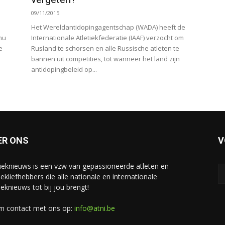
09/11/2015
Het Wereldantidopingagentschap (WADA) heeft de
nu
Internationale Atletiekfederatie (IAAF) verzocht om
e
Rusland te schorsen en alle Russische atleten te
bannen uit competities, tot wanneer het land zijn
antidopingbeleid op...
ER ONS
V
tieknieuws is een vzw van gepassioneerde atleten en
iekliefhebbers die alle nationale en internationale
ieknieuws tot bij jou brengt!
 contact met ons op:
info@atni.be