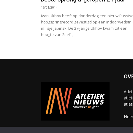
16/01/2014
Ivan Ukhov heeft op donderdag een nieuw Russis
hoogspringrecord gevestigd op een indoorwedstrij
in Tsjeljabinsk. De 27-jarige Ukhov kwam tot een
hoogte van 2m41,...
OV
Atle
atlet
atlet
Neem