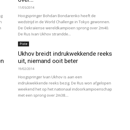
11/05/2014
ag
Hoogspringer Bohdan Bondarenko heeft de
n
wedstrijd in de World Challenge in Tokyo gewonnen.
n
De Oekraïense wereldkampioen sprong over 2m40.
De Rus Ivan Ukhov strandde...
Piste
Ukhov breidt indrukwekkende reeks
en
uit, niemand ooit beter
19/02/2014
Hoogspringer Ivan Ukhov is aan een
indrukwekkende reeks bezig. De Rus won afgelopen
weekend het op het nationaal indoorkampioenschap
met een sprong over 2m38....