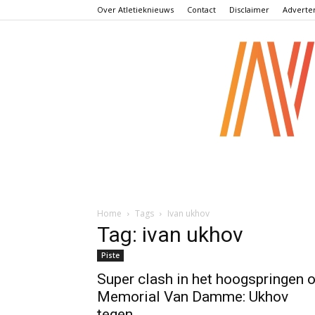
Over Atletieknieuws
Contact
Disclaimer
Adverte
Home
Tags
Ivan ukhov
Tag: ivan ukhov
Piste
Super clash in het hoogspringen 
Memorial Van Damme: Ukhov
tegen...