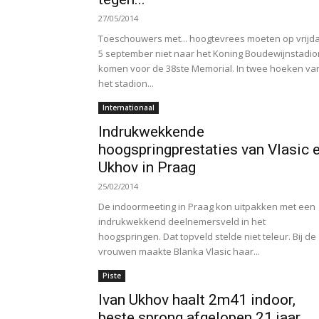
27/05/2014
Toeschouwers met... hoogtevrees moeten op vrijd
5 september niet naar het Koning Boudewijnstadio
komen voor de 38ste Memorial. In twee hoeken va
het stadion...
Internationaal
Indrukwekkende
hoogspringprestaties van Vlasic 
Ukhov in Praag
25/02/2014
De indoormeeting in Praag kon uitpakken met een
indrukwekkend deelnemersveld in het
hoogspringen. Dat topveld stelde niet teleur. Bij de
vrouwen maakte Blanka Vlasic haar...
Piste
Ivan Ukhov haalt 2m41 indoor,
beste sprong afgelopen 21 jaar