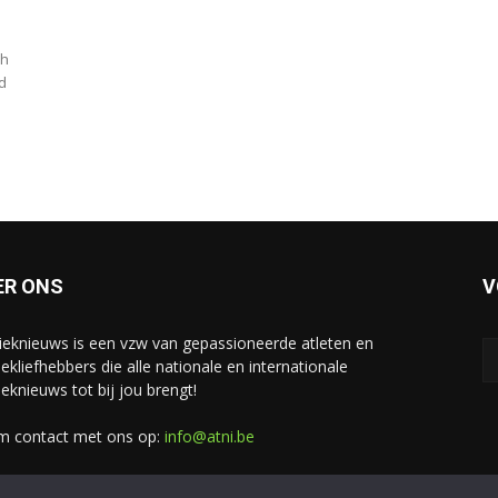
ch
d
ER ONS
V
tieknieuws is een vzw van gepassioneerde atleten en
iekliefhebbers die alle nationale en internationale
ieknieuws tot bij jou brengt!
 contact met ons op:
info@atni.be