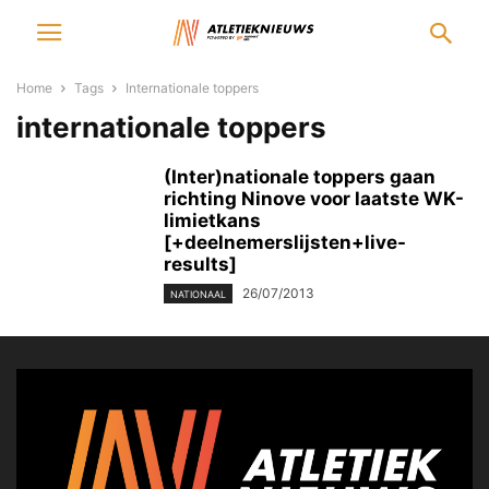
Home
Tags
Internationale toppers
internationale toppers
(Inter)nationale toppers gaan
richting Ninove voor laatste WK-
limietkans
[+deelnemerslijsten+live-
results]
26/07/2013
NATIONAAL