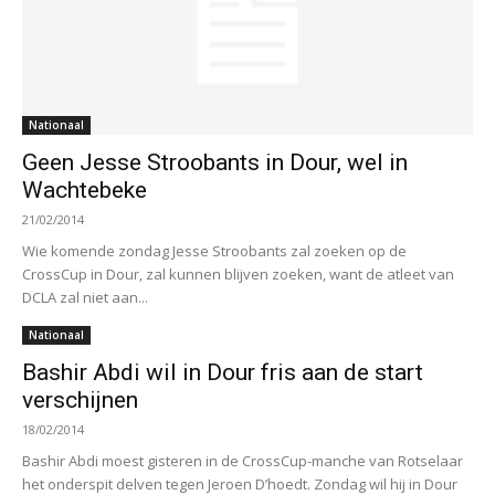
Nationaal
Geen Jesse Stroobants in Dour, wel in
Wachtebeke
21/02/2014
Wie komende zondag Jesse Stroobants zal zoeken op de
CrossCup in Dour, zal kunnen blijven zoeken, want de atleet van
DCLA zal niet aan...
Nationaal
Bashir Abdi wil in Dour fris aan de start
verschijnen
18/02/2014
Bashir Abdi moest gisteren in de CrossCup-manche van Rotselaar
het onderspit delven tegen Jeroen D’hoedt. Zondag wil hij in Dour