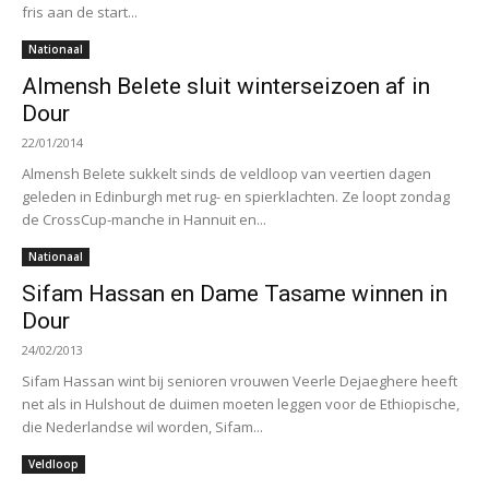
fris aan de start...
Nationaal
Almensh Belete sluit winterseizoen af in
Dour
22/01/2014
Almensh Belete sukkelt sinds de veldloop van veertien dagen
geleden in Edinburgh met rug- en spierklachten. Ze loopt zondag
de CrossCup-manche in Hannuit en...
Nationaal
Sifam Hassan en Dame Tasame winnen in
Dour
24/02/2013
Sifam Hassan wint bij senioren vrouwen Veerle Dejaeghere heeft
net als in Hulshout de duimen moeten leggen voor de Ethiopische,
die Nederlandse wil worden, Sifam...
Veldloop