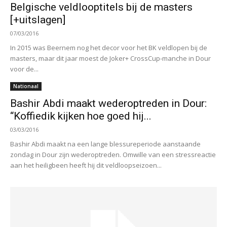
Belgische veldlooptitels bij de masters
[+uitslagen]
07/03/2016
In 2015 was Beernem nog het decor voor het BK veldlopen bij de
masters, maar dit jaar moest de Joker+ CrossCup-manche in Dour
voor de...
Nationaal
Bashir Abdi maakt wederoptreden in Dour:
“Koffiedik kijken hoe goed hij...
03/03/2016
Bashir Abdi maakt na een lange blessureperiode aanstaande
zondag in Dour zijn wederoptreden. Omwille van een stressreactie
aan het heiligbeen heeft hij dit veldloopseizoen...