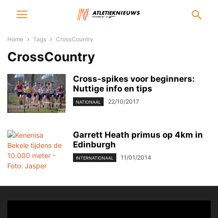
Home
Tags
CrossCountry
CrossCountry
Cross-spikes voor beginners:
Nuttige info en tips
22/10/2017
NATIONAAL
Garrett Heath primus op 4km in
Edinburgh
11/01/2014
INTERNATIONAAL