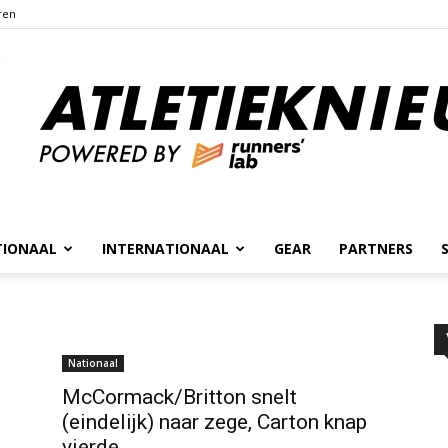
ren
TIONAAL
INTERNATIONAAL
GEAR
PARTNERS
Atletieknieuws
Nationaal
McCormack/Britton snelt
(eindelijk) naar zege, Carton knap
vierde