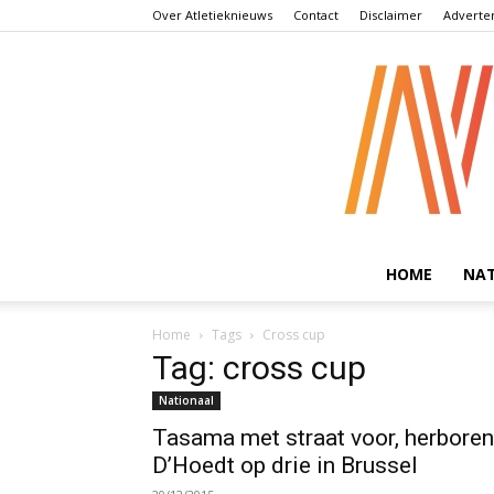
Over Atletieknieuws
Contact
Disclaimer
Adverte
HOME
NA
Home
Tags
Cross cup
Tag: cross cup
Nationaal
Tasama met straat voor, herboren
D’Hoedt op drie in Brussel