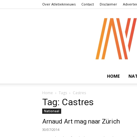
Over Atletieknieuws
Contact
Disclaimer
Adverte
HOME
NA
Home
Tags
Castres
Tag: Castres
Nationaal
Arnaud Art mag naar Zürich
30/07/2014