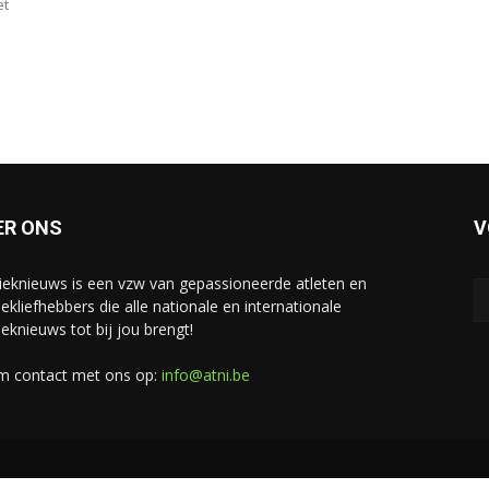
et
ER ONS
V
tieknieuws is een vzw van gepassioneerde atleten en
iekliefhebbers die alle nationale en internationale
ieknieuws tot bij jou brengt!
 contact met ons op:
info@atni.be