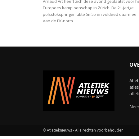
Arnaud Art heeft zich deze avond geplaatst voor h
Europees kampioenschap in Zürich. De 21-jarige
polsstokspringer lukte 5m55 en voldeed daarmee
aan de EK-norm...
OV
Atle
atlet
atlet
Neem
© Atletieknieuws - Alle rechten voorbehouden