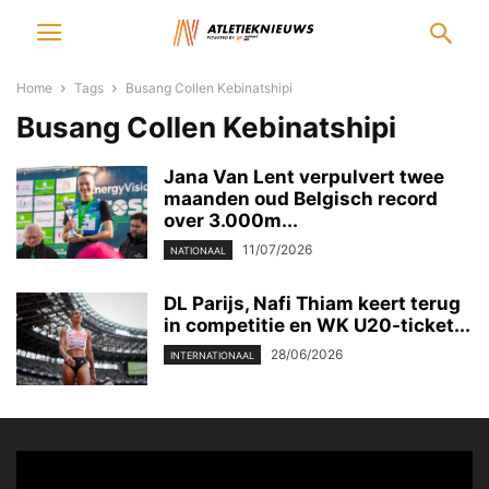
Home
Tags
Busang Collen Kebinatshipi
Busang Collen Kebinatshipi
Jana Van Lent verpulvert twee
maanden oud Belgisch record
over 3.000m...
11/07/2026
NATIONAAL
DL Parijs, Nafi Thiam keert terug
in competitie en WK U20-ticket...
28/06/2026
INTERNATIONAAL