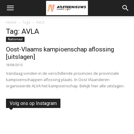
Home
Tags
AVLA
Tag: AVLA
Nationaal
Oost-Vlaams kampioenschap aflossing
[uitslagen]
18/08/2013
Vandaag vonden in de verschillende provincies de provinciale
kampioenschappen aflossing plaats. In Oost Vlaanderen
organiseerde ALVA het kampioenschap. Bekijk hier alle uitslagen.
Volg ons op Instagram