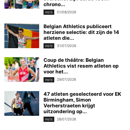
chrono...
01/08/2026
PISTE
Belgian Athletics publiceert
herziene selectie: dit zijn de 14
atleten die...
31/07/2026
PISTE
Coup de théâtre: Belgian
Athletics vist resem atleten op
voor het...
29/07/2026
PISTE
47 atleten geselecteerd voor EK
Birmingham, Simon
Verherstraeten krijgt
uitzondering op...
28/07/2026
PISTE