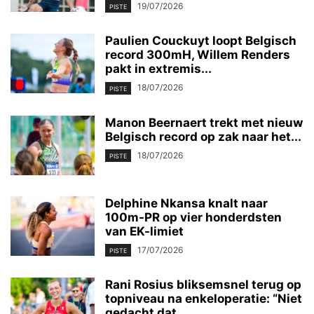
19/07/2026
PISTE
Paulien Couckuyt loopt Belgisch
record 300mH, Willem Renders
pakt in extremis...
18/07/2026
PISTE
Manon Beernaert trekt met nieuw
Belgisch record op zak naar het...
18/07/2026
PISTE
Delphine Nkansa knalt naar
100m-PR op vier honderdsten
van EK-limiet
17/07/2026
PISTE
Rani Rosius bliksemsnel terug op
topniveau na enkeloperatie: “Niet
gedacht dat...