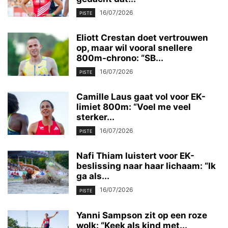
16/07/2026
PISTE
Eliott Crestan doet vertrouwen
op, maar wil vooral snellere
800m-chrono: “SB...
16/07/2026
PISTE
Camille Laus gaat vol voor EK-
limiet 800m: “Voel me veel
sterker...
16/07/2026
PISTE
Nafi Thiam luistert voor EK-
beslissing naar haar lichaam: “Ik
ga als...
16/07/2026
PISTE
Yanni Sampson zit op een roze
wolk: “Keek als kind met...