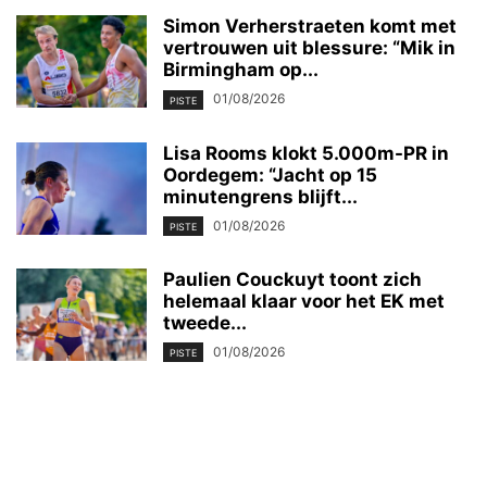
Simon Verherstraeten komt met
vertrouwen uit blessure: “Mik in
Birmingham op...
01/08/2026
PISTE
Lisa Rooms klokt 5.000m-PR in
Oordegem: “Jacht op 15
minutengrens blijft...
01/08/2026
PISTE
Paulien Couckuyt toont zich
helemaal klaar voor het EK met
tweede...
01/08/2026
PISTE