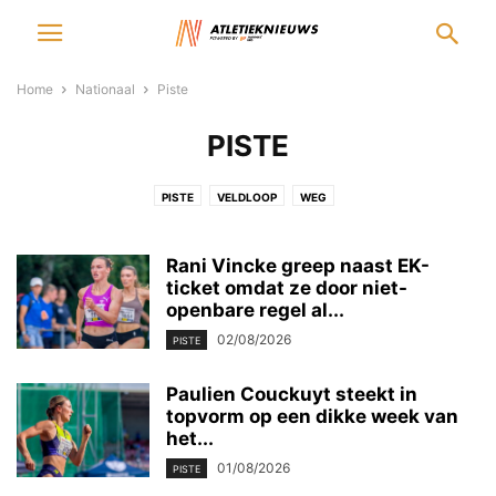
Home
Nationaal
Piste
PISTE
PISTE
VELDLOOP
WEG
Rani Vincke greep naast EK-
ticket omdat ze door niet-
openbare regel al...
02/08/2026
PISTE
Paulien Couckuyt steekt in
topvorm op een dikke week van
het...
01/08/2026
PISTE