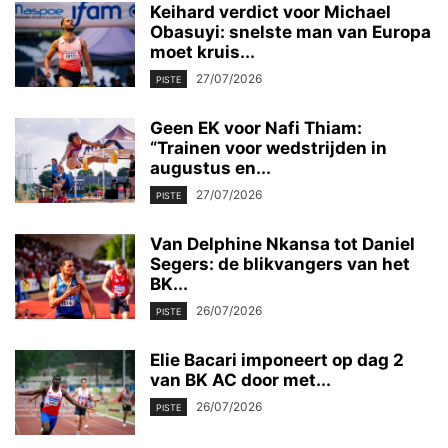
Keihard verdict voor Michael
Obasuyi: snelste man van Europa
moet kruis...
27/07/2026
PISTE
Geen EK voor Nafi Thiam:
“Trainen voor wedstrijden in
augustus en...
27/07/2026
PISTE
Van Delphine Nkansa tot Daniel
Segers: de blikvangers van het
BK...
26/07/2026
PISTE
Elie Bacari imponeert op dag 2
van BK AC door met...
26/07/2026
PISTE