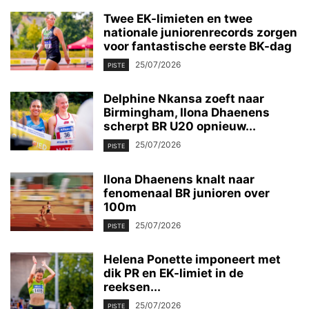
Twee EK-limieten en twee
nationale juniorenrecords zorgen
voor fantastische eerste BK-dag
25/07/2026
PISTE
Delphine Nkansa zoeft naar
Birmingham, Ilona Dhaenens
scherpt BR U20 opnieuw...
25/07/2026
PISTE
Ilona Dhaenens knalt naar
fenomenaal BR junioren over
100m
25/07/2026
PISTE
Helena Ponette imponeert met
dik PR en EK-limiet in de
reeksen...
25/07/2026
PISTE