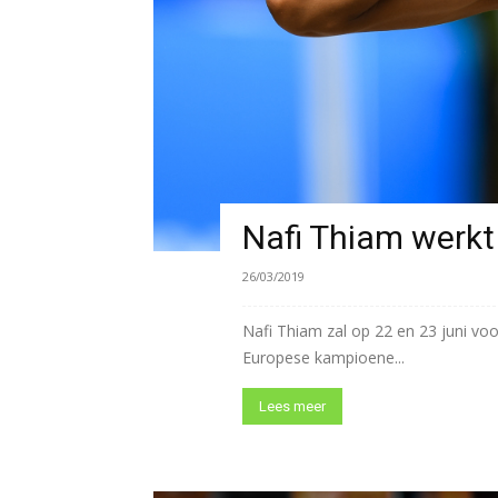
Nafi Thiam werkt
26/03/2019
Nafi Thiam zal op 22 en 23 juni v
Europese kampioene...
Lees meer