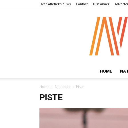
Over Atletieknieuws
Contact
Disclaimer
Adverte
HOME
NA
Home
Nationaal
Piste
PISTE