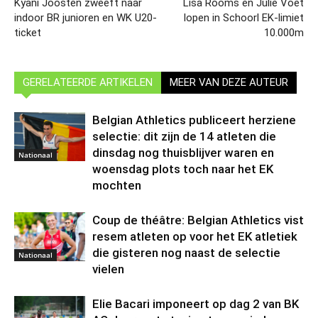
Kyani Joosten zweeft naar
Lisa Rooms en Julie Voet
indoor BR junioren en WK U20-
lopen in Schoorl EK-limiet
ticket
10.000m
GERELATEERDE ARTIKELEN
MEER VAN DEZE AUTEUR
Belgian Athletics publiceert herziene
selectie: dit zijn de 14 atleten die
dinsdag nog thuisblijver waren en
Nationaal
woensdag plots toch naar het EK
mochten
Coup de théâtre: Belgian Athletics vist
resem atleten op voor het EK atletiek
die gisteren nog naast de selectie
Nationaal
vielen
Elie Bacari imponeert op dag 2 van BK