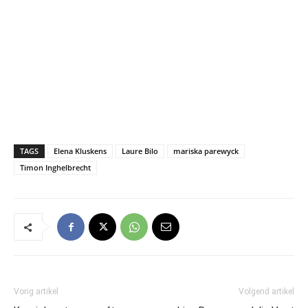
TAGS
Elena Kluskens
Laure Bilo
mariska parewyck
Timon Inghelbrecht
Vorig artikel
Volgend artikel