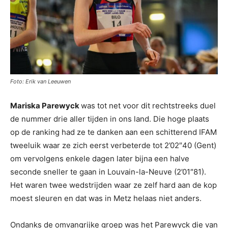
Foto: Erik van Leeuwen
Mariska Parewyck
was tot net voor dit rechtstreeks duel
de nummer drie aller tijden in ons land. Die hoge plaats
op de ranking had ze te danken aan een schitterend IFAM
tweeluik waar ze zich eerst verbeterde tot 2’02″40 (Gent)
om vervolgens enkele dagen later bijna een halve
seconde sneller te gaan in Louvain-la-Neuve (2’01″81).
Het waren twee wedstrijden waar ze zelf hard aan de kop
moest sleuren en dat was in Metz helaas niet anders.
Ondanks de omvangrijke groep was het Parewyck die van