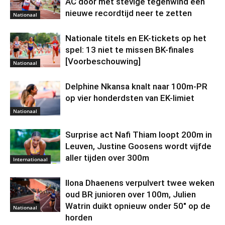
AC door met stevige tegenwind een
nieuwe recordtijd neer te zetten
Nationaal
Nationale titels en EK-tickets op het
spel: 13 niet te missen BK-finales
[Voorbeschouwing]
Nationaal
Delphine Nkansa knalt naar 100m-PR
op vier honderdsten van EK-limiet
Nationaal
Surprise act Nafi Thiam loopt 200m in
Leuven, Justine Goosens wordt vijfde
aller tijden over 300m
Internationaal
Ilona Dhaenens verpulvert twee weken
oud BR junioren over 100m, Julien
Watrin duikt opnieuw onder 50″ op de
Nationaal
horden