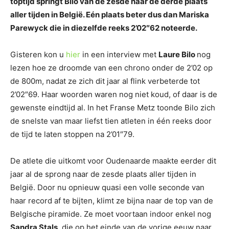
toptijd springt Bilo van de zesde naar de derde plaats
aller tijden in België. Eén plaats beter dus dan Mariska
Parewyck die in diezelfde reeks 2’02″62 noteerde.
Gisteren kon u
hier
in een interview met
Laure Bilo
nog
lezen hoe ze droomde van een chrono onder de 2’02 op
de 800m, nadat ze zich dit jaar al flink verbeterde tot
2’02″69. Haar woorden waren nog niet koud, of daar is de
gewenste eindtijd al. In het Franse Metz toonde Bilo zich
de snelste van maar liefst tien atleten in één reeks door
de tijd te laten stoppen na 2’01″79.
De atlete die uitkomt voor Oudenaarde maakte eerder dit
jaar al de sprong naar de zesde plaats aller tijden in
België. Door nu opnieuw quasi een volle seconde van
haar record af te bijten, klimt ze bijna naar de top van de
Belgische piramide. Ze moet voortaan indoor enkel nog
Sandra Stals
, die op het einde van de vorige eeuw naar