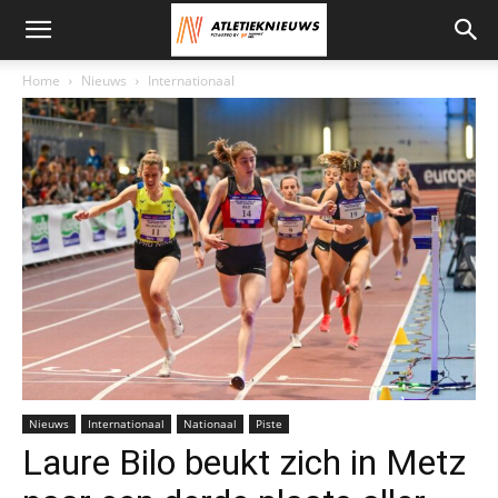
Home
Nieuws
Internationaal
Foto: Erik van Leeuwen
Nieuws
Internationaal
Nationaal
Piste
Laure Bilo beukt zich in Metz