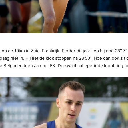
p de 10km in Zuid-Frankrijk. Eerder dit jaar liep hij nog 28’17
daag niet in. Hij liet de klok stoppen na 28’50”. Hoe dan ook zi
de Belg meedoen aan het EK. De kwalificatieperiode loopt nog t