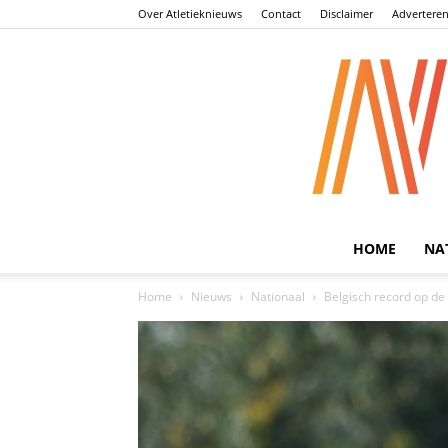
Over Atletieknieuws
Contact
Disclaimer
Advertere
HOME
NA
Home
Nieuws
Nationaal
Belgisch record op de 