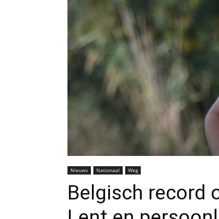
Nieuws
Nationaal
Weg
Belgisch record
Lent en persoonl