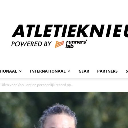
n
TIONAAL
INTERNATIONAAL
GEAR
PARTNERS
Atletieknieuws
10km voor Van Lent en persoonlijk record op...