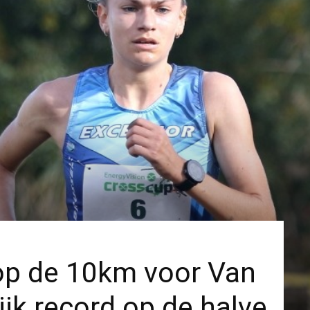
 op de 10km voor Van
ijk record op de halve