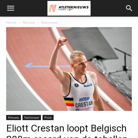
Home
Nieuws
Nationaal
Foto: Erik van Leeuwen
Nieuws
Nationaal
Piste
Eliott Crestan loopt Belgisch