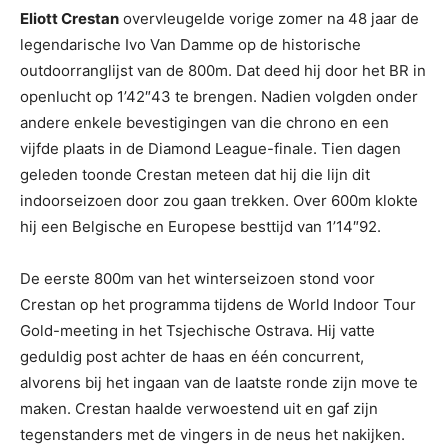
Eliott Crestan
overvleugelde vorige zomer na 48 jaar de
legendarische Ivo Van Damme op de historische
outdoorranglijst van de 800m. Dat deed hij door het BR in
openlucht op 1’42″43 te brengen. Nadien volgden onder
andere enkele bevestigingen van die chrono en een
vijfde plaats in de Diamond League-finale. Tien dagen
geleden toonde Crestan meteen dat hij die lijn dit
indoorseizoen door zou gaan trekken. Over 600m klokte
hij een Belgische en Europese besttijd van 1’14″92.
De eerste 800m van het winterseizoen stond voor
Crestan op het programma tijdens de World Indoor Tour
Gold-meeting in het Tsjechische Ostrava. Hij vatte
geduldig post achter de haas en één concurrent,
alvorens bij het ingaan van de laatste ronde zijn move te
maken. Crestan haalde verwoestend uit en gaf zijn
tegenstanders met de vingers in de neus het nakijken.