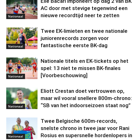
Elie Bacari imponeert op dag 2 van BK
AC door met stevige tegenwind een
nieuwe recordtijd neer te zetten
Nationaal
Twee EK-limieten en twee nationale
juniorenrecords zorgen voor
fantastische eerste BK-dag
Nationaal
Nationale titels en EK-tickets op het
spel: 13 niet te missen BK-finales
[Voorbeschouwing]
Nationaal
Eliott Crestan doet vertrouwen op,
maar wil vooral snellere 800m-chrono:
“SB van het indoorseizoen staat nog”
Nationaal
Twee Belgische 600m-records,
snelste chrono in twee jaar voor Rani
Rosius en supersnelle hordenlopers in
Nationaal