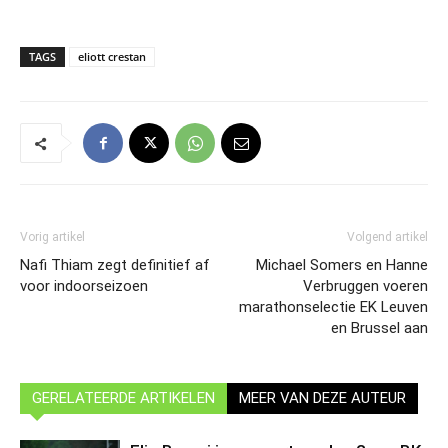
TAGS
eliott crestan
Vorig artikel
Volgend artikel
Nafi Thiam zegt definitief af
Michael Somers en Hanne
voor indoorseizoen
Verbruggen voeren
marathonselectie EK Leuven
en Brussel aan
GERELATEERDE ARTIKELEN
MEER VAN DEZE AUTEUR