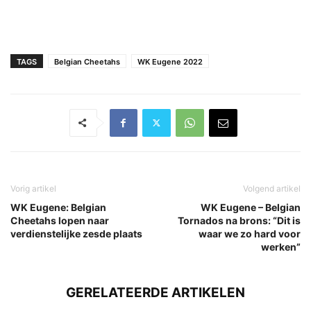
TAGS
Belgian Cheetahs
WK Eugene 2022
Vorig artikel
Volgend artikel
WK Eugene: Belgian
WK Eugene – Belgian
Cheetahs lopen naar
Tornados na brons: “Dit is
verdienstelijke zesde plaats
waar we zo hard voor
werken”
GERELATEERDE ARTIKELEN