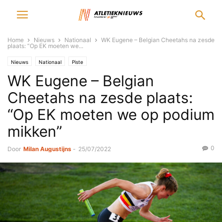
Home
Nieuws
Nationaal
WK Eugene – Belgian Cheetahs na zesde
plaats: “Op EK moeten we...
Nieuws
Nationaal
Piste
WK Eugene – Belgian
Cheetahs na zesde plaats:
“Op EK moeten we op podium
mikken”
0
Door
Milan Augustijns
-
25/07/2022