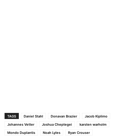
TAGS
Daniel Stahl
Donavan Brazier
Jacob Kiplimo
Johannes Vetter
Joshua Cheptegei
karsten warholm
Mondo Duplantis
Noah Lyles
Ryan Crouser