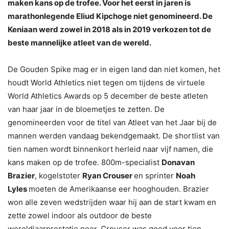
maken kans op de trofee. Voor het eerst in jaren is
marathonlegende Eliud Kipchoge niet genomineerd. De
Keniaan werd zowel in 2018 als in 2019 verkozen tot de
beste mannelijke atleet van de wereld.
De Gouden Spike mag er in eigen land dan niet komen, het
houdt World Athletics niet tegen om tijdens de virtuele
World Athletics Awards op 5 december de beste atleten
van haar jaar in de bloemetjes te zetten. De
genomineerden voor de titel van Atleet van het Jaar bij de
mannen werden vandaag bekendgemaakt. De shortlist van
tien namen wordt binnenkort herleid naar vijf namen, die
kans maken op de trofee. 800m-specialist
Donavan
Brazier
, kogelstoter
Ryan Crouser
en sprinter
Noah
Lyles
moeten de Amerikaanse eer hooghouden. Brazier
won alle zeven wedstrijden waar hij aan de start kwam en
zette zowel indoor als outdoor de beste
wereldjaarprestatie neer. Crouser was goed voor tien