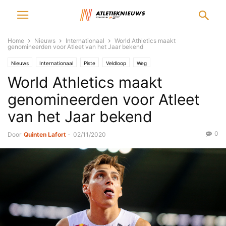
Home
Nieuws
Internationaal
World Athletics maakt
genomineerden voor Atleet van het Jaar bekend
Nieuws
Internationaal
Piste
Veldloop
Weg
World Athletics maakt
genomineerden voor Atleet
van het Jaar bekend
0
Door
Quinten Lafort
-
02/11/2020