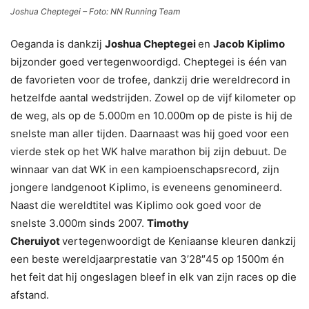
Joshua Cheptegei – Foto: NN Running Team
Oeganda is dankzij
Joshua Cheptegei
en
Jacob Kiplimo
bijzonder goed vertegenwoordigd. Cheptegei is één van
de favorieten voor de trofee, dankzij drie wereldrecord in
hetzelfde aantal wedstrijden. Zowel op de vijf kilometer op
de weg, als op de 5.000m en 10.000m op de piste is hij de
snelste man aller tijden. Daarnaast was hij goed voor een
vierde stek op het WK halve marathon bij zijn debuut. De
winnaar van dat WK in een kampioenschapsrecord, zijn
jongere landgenoot Kiplimo, is eveneens genomineerd.
Naast die wereldtitel was Kiplimo ook goed voor de
snelste 3.000m sinds 2007.
Timothy
Cheruiyot
vertegenwoordigt de Keniaanse kleuren dankzij
een beste wereldjaarprestatie van 3’28″45 op 1500m én
het feit dat hij ongeslagen bleef in elk van zijn races op die
afstand.