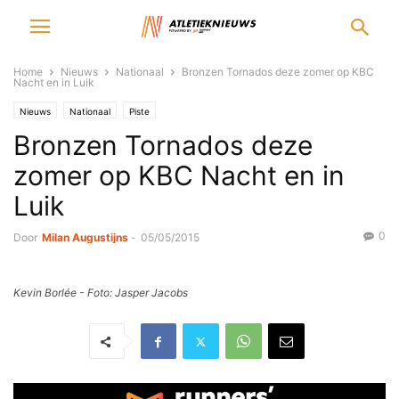
Home
Nieuws
Nationaal
Bronzen Tornados deze zomer op KBC
Nacht en in Luik
Nieuws
Nationaal
Piste
Bronzen Tornados deze
zomer op KBC Nacht en in
Luik
0
Door
Milan Augustijns
-
05/05/2015
Kevin Borlée - Foto: Jasper Jacobs