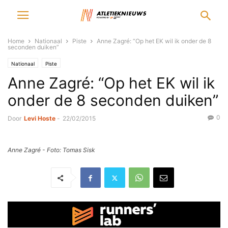
Home
Nationaal
Piste
Anne Zagré: “Op het EK wil ik onder de 8
seconden duiken”
Nationaal
Piste
Anne Zagré: “Op het EK wil ik
onder de 8 seconden duiken”
0
Door
Levi Hoste
-
22/02/2015
Anne Zagré - Foto: Tomas Sisk