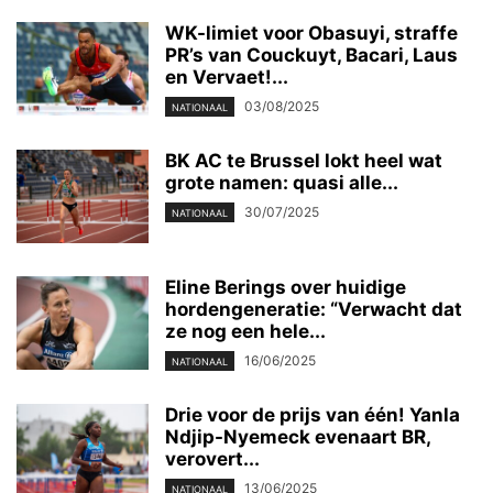
WK-limiet voor Obasuyi, straffe
PR’s van Couckuyt, Bacari, Laus
en Vervaet!...
03/08/2025
NATIONAAL
BK AC te Brussel lokt heel wat
grote namen: quasi alle...
30/07/2025
NATIONAAL
Eline Berings over huidige
hordengeneratie: “Verwacht dat
ze nog een hele...
16/06/2025
NATIONAAL
Drie voor de prijs van één! Yanla
Ndjip-Nyemeck evenaart BR,
verovert...
13/06/2025
NATIONAAL