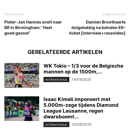
Vorig artikel
Volgend artikel
Pieter-Jan Hannes snelt naar
Damien Broothaerts
BR in Birmingham: “Heel
dolgelukkig na behalen EK-
goed gevoel”
ticket [interview+racevideo]
GERELATEERDE ARTIKELEN
WK Tokio – 1/3 voor de Belgische
mannen op de 1500m,...
14/09/2025
INTERNATIONAAL
Isaac Kimeli imponeert met
5.000m-zege tijdens Diamond
League Lausanne, regen
dwarsboomt...
20/08/2025
INTERNATIONAAL