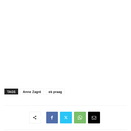
TAGS
Anne Zagré
ek praag