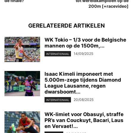
de finale?
tot wereldkampioen op de
200m [+racevideo]
GERELATEERDE ARTIKELEN
WK Tokio – 1/3 voor de Belgische
mannen op de 1500m,...
14/09/2025
INTERNATIONAAL
Isaac Kimeli imponeert met
5.000m-zege tijdens Diamond
League Lausanne, regen
dwarsboomt...
20/08/2025
INTERNATIONAAL
WK-limiet voor Obasuyi, straffe
PR’s van Couckuyt, Bacari, Laus
en Vervaet!...