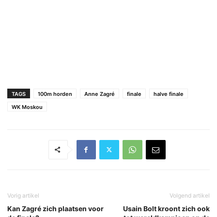
TAGS
100m horden
Anne Zagré
finale
halve finale
WK Moskou
Vorig artikel
Volgend artikel
Kan Zagré zich plaatsen voor
Usain Bolt kroont zich ook