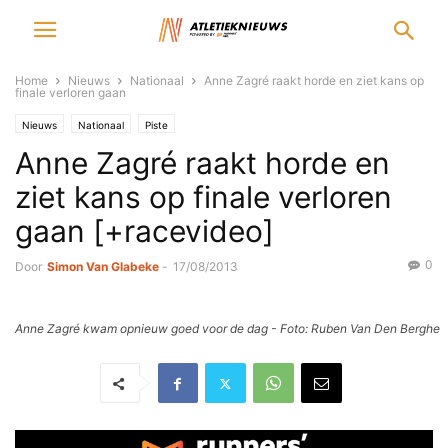
Home
Nieuws
Nationaal
Anne Zagré raakt horde en ziet kans op
finale verloren gaan
Nieuws
Nationaal
Piste
Anne Zagré raakt horde en
ziet kans op finale verloren
gaan [+racevideo]
0
Door
Simon Van Glabeke
-
17/08/2013
Anne Zagré kwam opnieuw goed voor de dag - Foto: Ruben Van Den Berghe