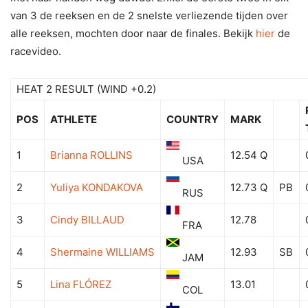
van 3 de reeksen en de 2 snelste verliezende tijden over
alle reeksen, mochten door naar de finales. Bekijk
hier
de
racevideo.
HEAT 2 RESULT (WIND +0.2)
POS
ATHLETE
COUNTRY
MARK
1
Brianna ROLLINS
12.54 Q
USA
2
Yuliya KONDAKOVA
12.73 Q
PB
RUS
3
Cindy BILLAUD
12.78
FRA
4
Shermaine WILLIAMS
12.93
SB
JAM
5
Lina FLÓREZ
13.01
COL