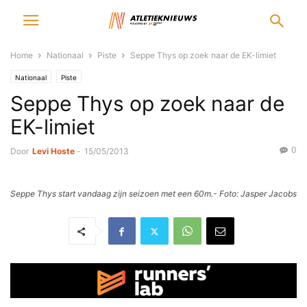
Home
Nationaal
Piste
Seppe Thys op zoek naar de EK-limiet
Nationaal
Piste
Seppe Thys op zoek naar de
EK-limiet
0
Door
Levi Hoste
-
15/05/2013
Seppe Thys start vandaag zijn seizoen met een 60m.- Foto: Jasper Jacobs