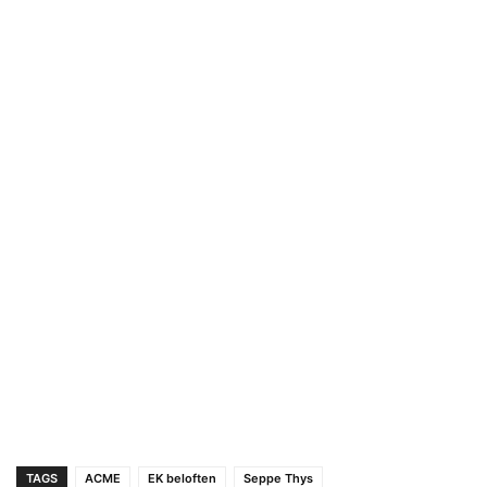
TAGS
ACME
EK beloften
Seppe Thys