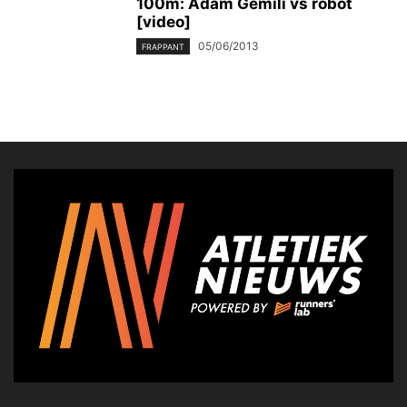
100m: Adam Gemili vs robot
[video]
05/06/2013
FRAPPANT