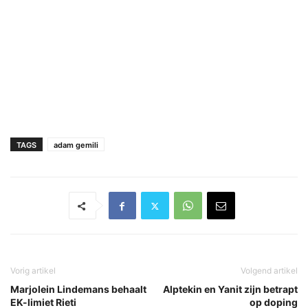
TAGS
adam gemili
Vorig artikel
Volgend artikel
Marjolein Lindemans behaalt
Alptekin en Yanit zijn betrapt
EK-limiet Rieti
op doping