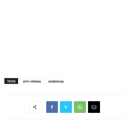
TAGS
sint-niklaas
stadsloop