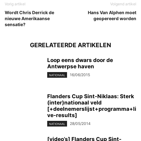
Vorig artikel
Volgend artikel
Wordt Chris Derrick de
Hans Van Alphen moet
nieuwe Amerikaanse
geopereerd worden
sensatie?
GERELATEERDE ARTIKELEN
Loop eens dwars door de
Antwerpse haven
16/06/2015
NATIONAAL
Flanders Cup Sint-Niklaas: Sterk
(inter)nationaal veld
[+deelnemerslijst+programma+li
ve-results]
28/05/2014
NATIONAAL
[video’s] Flanders Cup Sint-