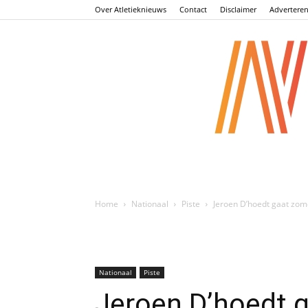
Over Atletieknieuws
Contact
Disclaimer
Advertere
Home
Nationaal
Piste
Jeroen D’hoedt gaat zom
Nationaal
Piste
Jeroen D’hoedt 