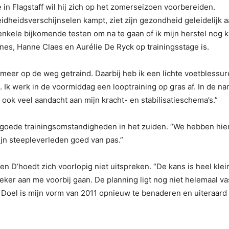
in Flagstaff wil hij zich op het zomerseizoen voorbereiden.
heidsverschijnselen kampt, ziet zijn gezondheid geleidelijk aa
nkele bijkomende testen om na te gaan of ik mijn herstel nog 
nes, Hanne Claes en Aurélie De Ryck op trainingsstage is.
 meer op de weg getraind. Daarbij heb ik een lichte voetblessu
k werk in de voormiddag een looptraining op gras af. In de nam
ook veel aandacht aan mijn kracht- en stabilisatieschema’s.”
 goede trainingsomstandigheden in het zuiden. “We hebben hie
jn steepleverleden goed van pas.”
en D’hoedt zich voorlopig niet uitspreken. “De kans is heel klei
eker aan me voorbij gaan. De planning ligt nog niet helemaal vast
oel is mijn vorm van 2011 opnieuw te benaderen en uiteraard h