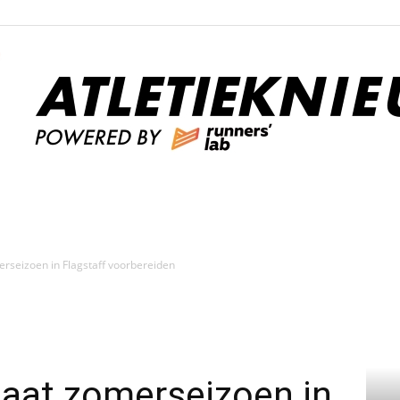
n
Atletieknieuws
erseizoen in Flagstaff voorbereiden
gaat zomerseizoen in