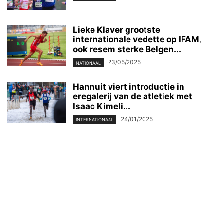
Lieke Klaver grootste
internationale vedette op IFAM,
ook resem sterke Belgen...
23/05/2025
NATIONAAL
Hannuit viert introductie in
eregalerij van de atletiek met
Isaac Kimeli...
24/01/2025
INTERNATIONAAL