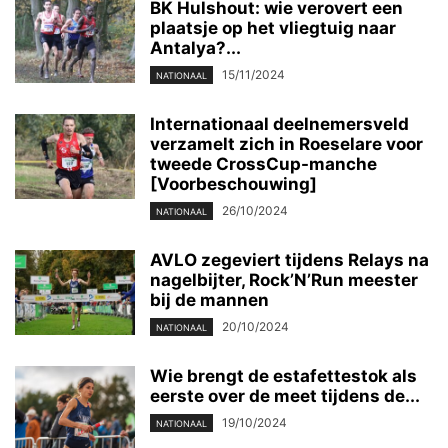
BK Hulshout: wie verovert een
plaatsje op het vliegtuig naar
Antalya?...
15/11/2024
NATIONAAL
Internationaal deelnemersveld
verzamelt zich in Roeselare voor
tweede CrossCup-manche
[Voorbeschouwing]
26/10/2024
NATIONAAL
AVLO zegeviert tijdens Relays na
nagelbijter, Rock’N’Run meester
bij de mannen
20/10/2024
NATIONAAL
Wie brengt de estafettestok als
eerste over de meet tijdens de...
19/10/2024
NATIONAAL