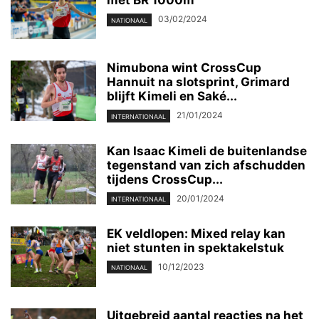
met BR 1000m
03/02/2024
NATIONAAL
Nimubona wint CrossCup
Hannuit na slotsprint, Grimard
blijft Kimeli en Saké...
21/01/2024
INTERNATIONAAL
Kan Isaac Kimeli de buitenlandse
tegenstand van zich afschudden
tijdens CrossCup...
20/01/2024
INTERNATIONAAL
EK veldlopen: Mixed relay kan
niet stunten in spektakelstuk
10/12/2023
NATIONAAL
Uitgebreid aantal reacties na het