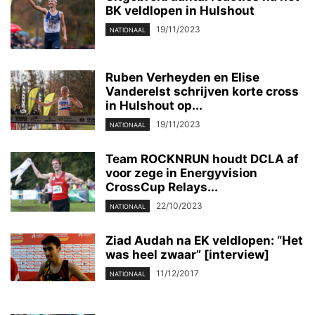
BK veldlopen in Hulshout
19/11/2023
NATIONAAL
Ruben Verheyden en Elise
Vanderelst schrijven korte cross
in Hulshout op...
19/11/2023
NATIONAAL
Team ROCKNRUN houdt DCLA af
voor zege in Energyvision
CrossCup Relays...
22/10/2023
NATIONAAL
Ziad Audah na EK veldlopen: “Het
was heel zwaar” [interview]
11/12/2017
NATIONAAL