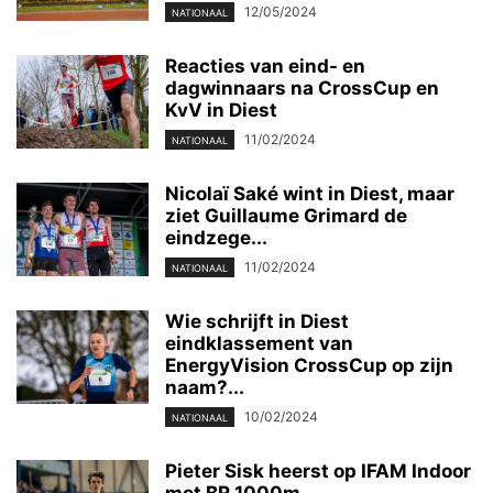
12/05/2024
NATIONAAL
Reacties van eind- en
dagwinnaars na CrossCup en
KvV in Diest
11/02/2024
NATIONAAL
Nicolaï Saké wint in Diest, maar
ziet Guillaume Grimard de
eindzege...
11/02/2024
NATIONAAL
Wie schrijft in Diest
eindklassement van
EnergyVision CrossCup op zijn
naam?...
10/02/2024
NATIONAAL
Pieter Sisk heerst op IFAM Indoor