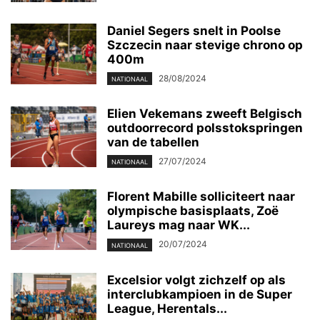
Daniel Segers snelt in Poolse
Szczecin naar stevige chrono op
400m
28/08/2024
NATIONAAL
Elien Vekemans zweeft Belgisch
outdoorrecord polsstokspringen
van de tabellen
27/07/2024
NATIONAAL
Florent Mabille solliciteert naar
olympische basisplaats, Zoë
Laureys mag naar WK...
20/07/2024
NATIONAAL
Excelsior volgt zichzelf op als
interclubkampioen in de Super
League, Herentals...