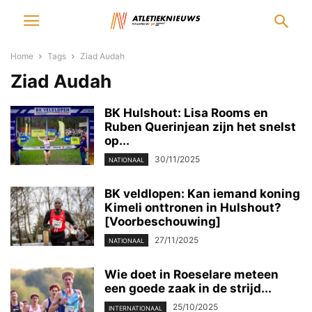
Home
Tags
Ziad Audah
Ziad Audah
BK Hulshout: Lisa Rooms en
Ruben Querinjean zijn het snelst
op...
30/11/2025
NATIONAAL
BK veldlopen: Kan iemand koning
Kimeli onttronen in Hulshout?
[Voorbeschouwing]
27/11/2025
NATIONAAL
Wie doet in Roeselare meteen
een goede zaak in de strijd...
25/10/2025
INTERNATIONAAL