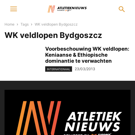
Home
Tags
WK veldlopen Bydgoszcz
WK veldlopen Bydgoszcz
Voorbeschouwing WK veldlopen:
Keniaanse & Ethiopische
dominantie te verwachten
23/03/2013
INTERNATIONAAL