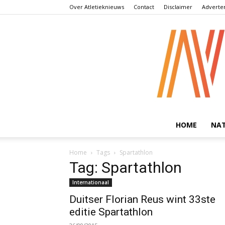
Over Atletieknieuws
Contact
Disclaimer
Adverte
HOME
NA
Home
Tags
Spartathlon
Tag: Spartathlon
Internationaal
Duitser Florian Reus wint 33ste
editie Spartathlon