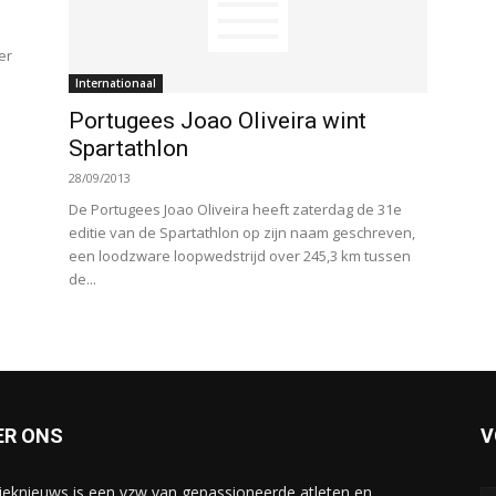
er
Internationaal
Portugees Joao Oliveira wint
Spartathlon
28/09/2013
De Portugees Joao Oliveira heeft zaterdag de 31e
editie van de Spartathlon op zijn naam geschreven,
een loodzware loopwedstrijd over 245,3 km tussen
de...
ER ONS
V
tieknieuws is een vzw van gepassioneerde atleten en