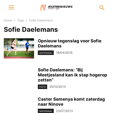
Home
Tags
Sofie Daelemans
Sofie Daelemans
Opnieuw tegenslag voor Sofie
Daelemans
18/04/2016
NATIONAAL
Sofie Daelemans: “Bij
Meetjesland kan ik stap hogerop
zetten”
25/10/2013
PISTE
Caster Semenya komt zaterdag
naar Ninove
23/07/2013
NATIONAAL