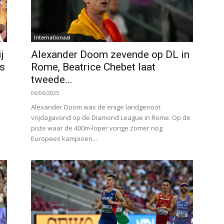
Internationaal
j
Alexander Doom zevende op DL in
es
Rome, Beatrice Chebet laat
tweede...
06/06/2025
Alexander Doom was de enige landgenoot
vrijdagavond op de Diamond League in Rome. Op de
piste waar de 400m-loper vorige zomer nog
Europees kampioen...