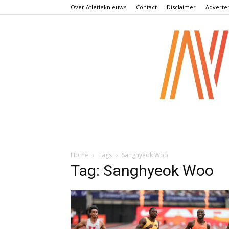
Over Atletieknieuws
Contact
Disclaimer
Adverte
Home
Tags
Sanghyeok Woo
Tag: Sanghyeok Woo