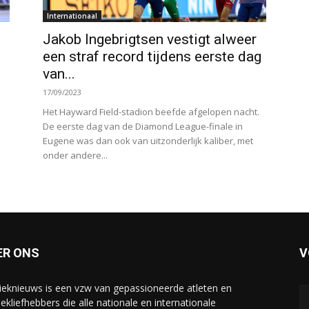
Internationaal
Jakob Ingebrigtsen vestigt alweer
een straf record tijdens eerste dag
van...
17/09/2023
Het Hayward Field-stadion beefde afgelopen nacht.
De eerste dag van de Diamond League-finale in
Eugene was dan ook van uitzonderlijk kaliber, met
onder andere...
ER ONS
V
tieknieuws is een vzw van gepassioneerde atleten en
iekliefhebbers die alle nationale en internationale