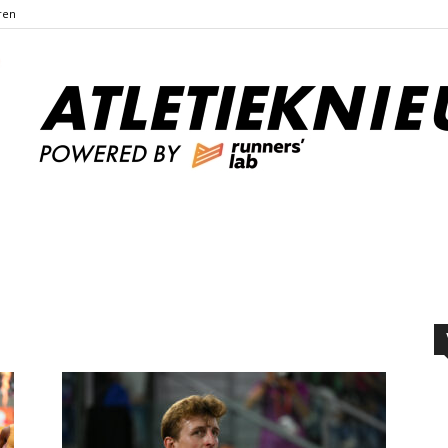
ren
Atletieknieuws