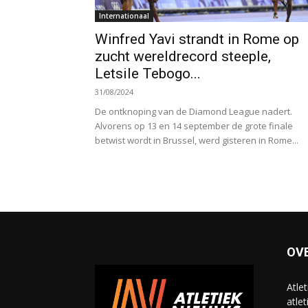
Internationaal
Winfred Yavi strandt in Rome op
zucht wereldrecord steeple,
Letsile Tebogo...
31/08/2024
De ontknoping van de Diamond League nadert.
Alvorens op 13 en 14 september de grote finale
betwist wordt in Brussel, werd gisteren in Rome...
OV
Atle
atlet