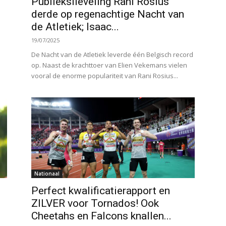
Publiekslieveling Rani Rosius
derde op regenachtige Nacht van
de Atletiek; Isaac...
19/07/2025
e
De Nacht van de Atletiek leverde één Belgisch record
op. Naast de krachttoer van Elien Vekemans vielen
vooral de enorme populariteit van Rani Rosius...
Nationaal
Perfect kwalificatierapport en
ZILVER voor Tornados! Ook
Cheetahs en Falcons knallen...