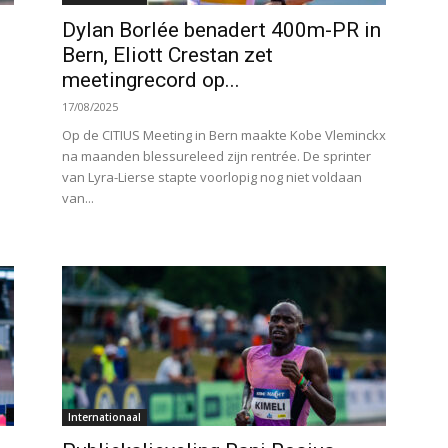
Dylan Borlée benadert 400m-PR in
Bern, Eliott Crestan zet
meetingrecord op...
17/08/2025
Op de CITIUS Meeting in Bern maakte Kobe Vleminckx
na maanden blessureleed zijn rentrée. De sprinter
van Lyra-Lierse stapte voorlopig nog niet voldaan
van...
Internationaal