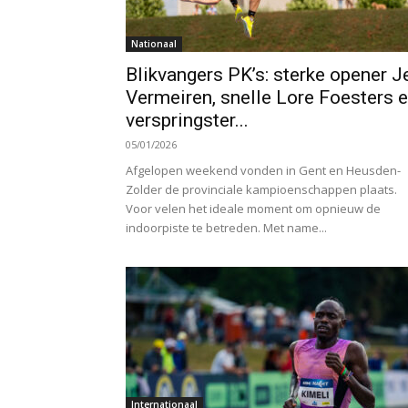
Nationaal
Blikvangers PK’s: sterke opener J
Vermeiren, snelle Lore Foesters 
verspringster...
05/01/2026
Afgelopen weekend vonden in Gent en Heusden-
Zolder de provinciale kampioenschappen plaats.
Voor velen het ideale moment om opnieuw de
indoorpiste te betreden. Met name...
Internationaal