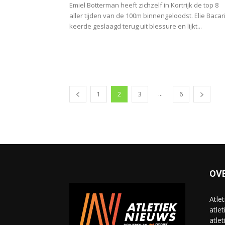
Emiel Botterman heeft zichzelf in Kortrijk de top 8
aller tijden van de 100m binnengeloodst. Elie Bacar
keerde geslaagd terug uit blessure en lijkt...
...
1
2
3
6
OV
Atle
atlet
atlet