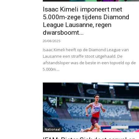
Isaac Kimeli imponeert met
5.000m-zege tijdens Diamond
League Lausanne, regen
dwarsboomt...
20/08/2025
Isaac Kimeli heeft op de Diamond League van
Lausanne een straffe stoot uitgehaald. De
afstandsloper was de beste in een topveld op de
5.000m....
Nationaal