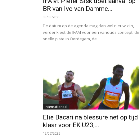
IFAM: Pieter Sisk doet aanval op
BR van Ivo van Damme...
08/08/2025
De datum op de agenda mag dan wel nieuw zijn,
verder kiest de IFAM voor een vanouds concept: d
snelle piste in Oordegem, de...
Internationaal
Elie Bacari na blessure net op tijd
klaar voor EK U23,...
13/07/2025