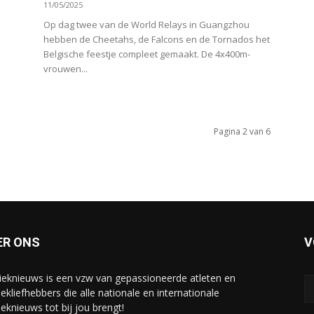
11/05/2025
i
Op dag twee van de World Relays in Guangzhou
hebben de Cheetahs, de Falcons en de Tornados het
Belgische feestje compleet gemaakt. De 4x400m-
vrouwen...
Pagina 2 van 6
ER ONS
V
tieknieuws is een vzw van gepassioneerde atleten en
iekliefhebbers die alle nationale en internationale
ieknieuws tot bij jou brengt!