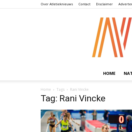
Over Atletieknieuws
Contact
Disclaimer
Adverte
HOME
NA
Home
Tags
Rani Vincke
Tag: Rani Vincke