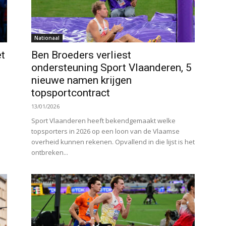
Nationaal
et
Ben Broeders verliest
ondersteuning Sport Vlaanderen, 5
nieuwe namen krijgen
topsportcontract
13/01/2026
Sport Vlaanderen heeft bekendgemaakt welke
topsporters in 2026 op een loon van de Vlaamse
overheid kunnen rekenen. Opvallend in die lijst is het
ontbreken...