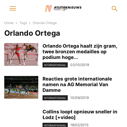
Home
Tags
Orlando Ortega
Orlando Ortega
Orlando Ortega haalt zijn gram,
twee bronzen medailles op
podium hoge...
03/10/2019
INTERNATIONAAL
Reacties grote internationale
namen na AG Memorial Van
Damme
10/09/2019
INTERNATIONAAL
Collins loopt opnieuw sneller in
Łodz [+video]
18/02/2015
INTERNATIONAAL