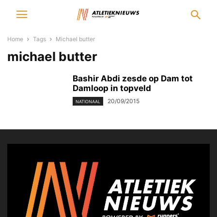
Home
Tags
Michael butter
michael butter
Bashir Abdi zesde op Dam tot
Damloop in topveld
20/09/2015
NATIONAAL