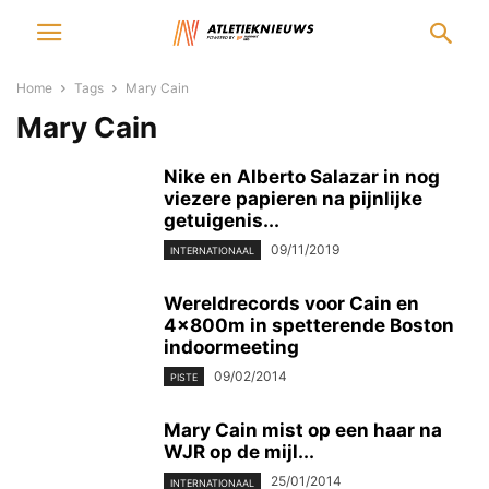
Home
Tags
Mary Cain
Mary Cain
Nike en Alberto Salazar in nog
viezere papieren na pijnlijke
getuigenis...
09/11/2019
INTERNATIONAAL
Wereldrecords voor Cain en
4x800m in spetterende Boston
indoormeeting
09/02/2014
PISTE
Mary Cain mist op een haar na
WJR op de mijl...
25/01/2014
INTERNATIONAAL