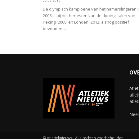
30/07/2016
De olympisch kampioene van het hamerslingeren i
2008 is bij het hertesten van de dopingstalen van
Peking (2008) en Londen (2012) alsnog positief
bevonden....
OV
Atle
atlet
atlet
Neem
© Atletieknieuws - Alle rechten voorbehouden