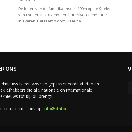
14/05/2015
n
De leden van de Amerikaanse 4x100m op de Spelen
van Londen in 2012 moeten hun zilveren medaille
inleveren. Het team wordt 3 jaar na...
ER ONS
V
tieknieuws is een vzw van gepassioneerde atleten en
iekliefhebbers die alle nationale en internationale
ieknieuws tot bij jou brengt!
 contact met ons op:
info@atni.be