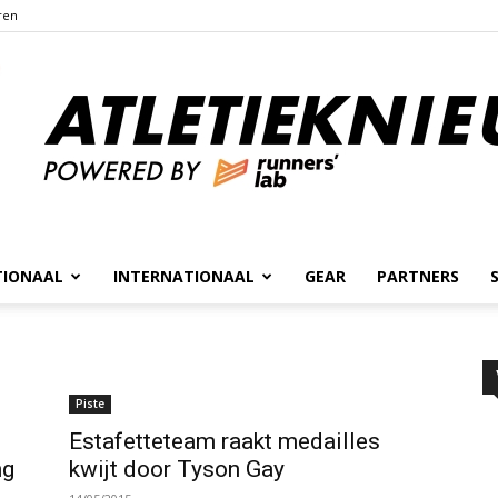
ren
TIONAAL
INTERNATIONAAL
GEAR
PARTNERS
Atletieknieuws
Piste
Estafetteteam raakt medailles
ng
kwijt door Tyson Gay