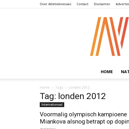
Over Atletieknieuws
Contact
Disclaimer
Adverte
HOME
NA
Home
Tags
Londen 2012
Tag: londen 2012
Internationaal
Voormalig olympisch kampioene
Miankova alsnog betrapt op dopi