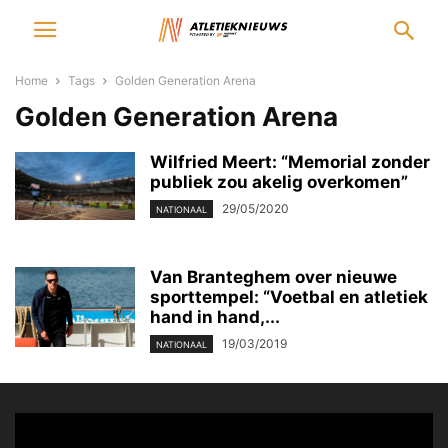
Home
Tags
Golden Generation Arena
Golden Generation Arena
Wilfried Meert: “Memorial zonder
publiek zou akelig overkomen”
29/05/2020
NATIONAAL
Van Branteghem over nieuwe
sporttempel: “Voetbal en atletiek
hand in hand,...
19/03/2019
NATIONAAL