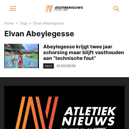
Home
Tags
Elvan Abeylegesse
Elvan Abeylegesse
Abeylegesse krijgt twee jaar
schorsing maar blijft vasthouden
aan “technische fout”
31/03/2016
PISTE