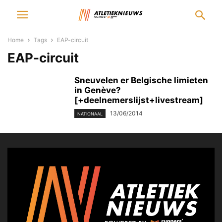
Home
Tags
EAP-circuit
EAP-circuit
Sneuvelen er Belgische limieten
in Genève?
[+deelnemerslijst+livestream]
13/06/2014
NATIONAAL