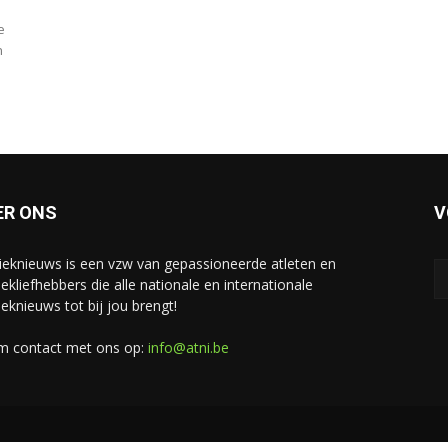
e
n
ER ONS
V
tieknieuws is een vzw van gepassioneerde atleten en
iekliefhebbers die alle nationale en internationale
ieknieuws tot bij jou brengt!
 contact met ons op:
info@atni.be