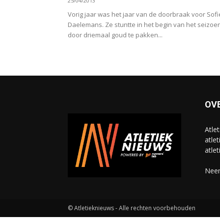
25/04/2013
Vorig jaar was het jaar van de doorbraak voor Sofi
Daelemans. Ze stuntte in het begin van het seizoe
door driemaal goud te pakken...
OV
Atle
atlet
atlet
Neem
© Atletieknieuws - Alle rechten voorbehouden