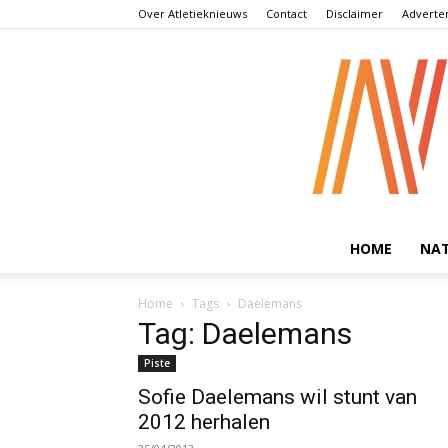
Over Atletieknieuws
Contact
Disclaimer
Adverte
HOME
NA
Home
Tags
Daelemans
Tag: Daelemans
Piste
Sofie Daelemans wil stunt van
2012 herhalen