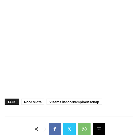
TAGS
Noor Vidts
Vlaams indoorkampioenschap