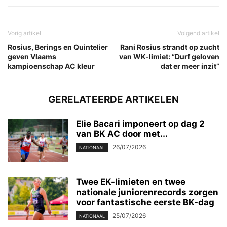
Vorig artikel
Volgend artikel
Rosius, Berings en Quintelier
Rani Rosius strandt op zucht
geven Vlaams
van WK-limiet: “Durf geloven
kampioenschap AC kleur
dat er meer inzit”
GERELATEERDE ARTIKELEN
Elie Bacari imponeert op dag 2
van BK AC door met...
26/07/2026
NATIONAAL
Twee EK-limieten en twee
nationale juniorenrecords zorgen
voor fantastische eerste BK-dag
25/07/2026
NATIONAAL