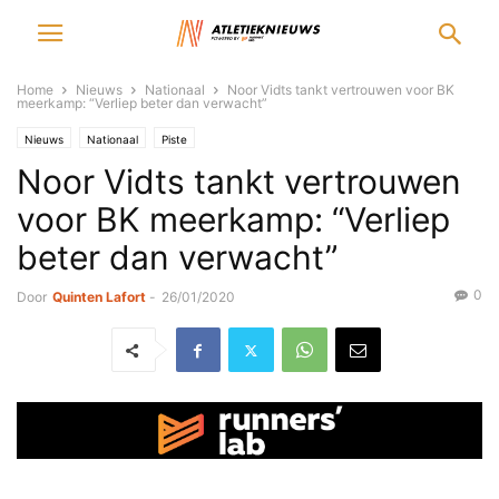
Home
Nieuws
Nationaal
Noor Vidts tankt vertrouwen voor BK
meerkamp: “Verliep beter dan verwacht”
Nieuws
Nationaal
Piste
Noor Vidts tankt vertrouwen
voor BK meerkamp: “Verliep
beter dan verwacht”
0
Door
Quinten Lafort
-
26/01/2020