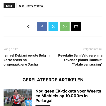
TAGS
Jean-Pierre Weerts
Vorig artikel
Volgend artikel
Ismael Debjani eerste Belg in
Revelatie Sam Valgaeren na
korte cross na
zevende plaats Hannuit:
ongenaakbare Dacha
“Totale verrassing”
GERELATEERDE ARTIKELEN
Nog geen EK-tickets voor Weerts
en Michiels op 10.000m in
Portugal