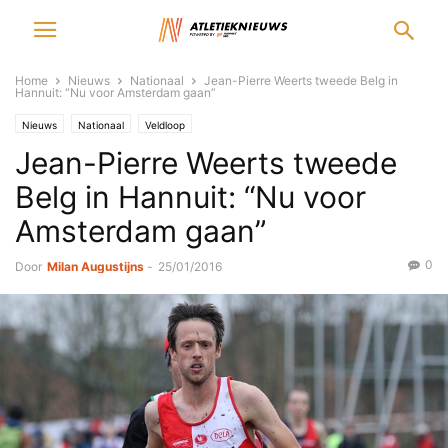
Home
Nieuws
Nationaal
Jean-Pierre Weerts tweede Belg in
Hannuit: “Nu voor Amsterdam gaan”
Nieuws
Nationaal
Veldloop
Jean-Pierre Weerts tweede
Belg in Hannuit: “Nu voor
Amsterdam gaan”
0
Door
Milan Augustijns
-
25/01/2016